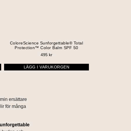
ColoreScience Sunforgettable® Total
Protection™ Color Balm SPF 50
495
kr
LÄGG I VARUKORGEN
 min ersättare
blir för många
unforgettable