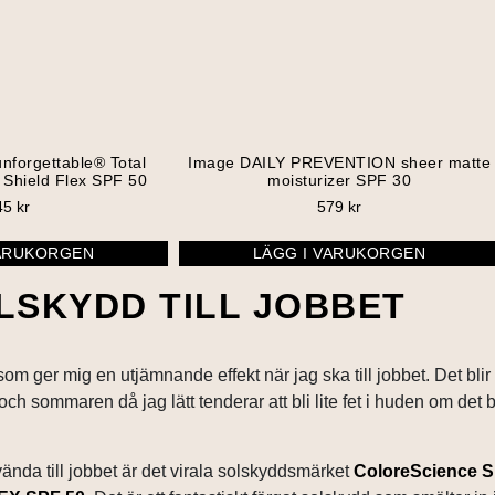
nforgettable® Total
Image DAILY PREVENTION sheer matte
 Shield Flex SPF 50
moisturizer SPF 30
45
kr
579
kr
VARUKORGEN
LÄGG I VARUKORGEN
LSKYDD TILL JOBBET
om ger mig en utjämnande effekt när jag ska till jobbet. Det blir
 och sommaren då jag lätt tenderar att bli lite fet i huden om det 
vända till jobbet är
det virala solskyddsmärket
ColoreScience S