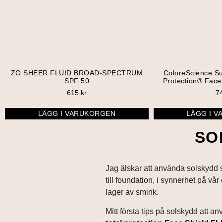
ZO SHEER FLUID BROAD-SPECTRUM
ColoreScience Su
SPF 50
Protection® Face
615
kr
7
LÄGG I VARUKORGEN
LÄGG I 
SO
Jag älskar att använda solskydd s
till foundation, i synnerhet på vår
lager av smink.
Mitt första tips på solskydd att an