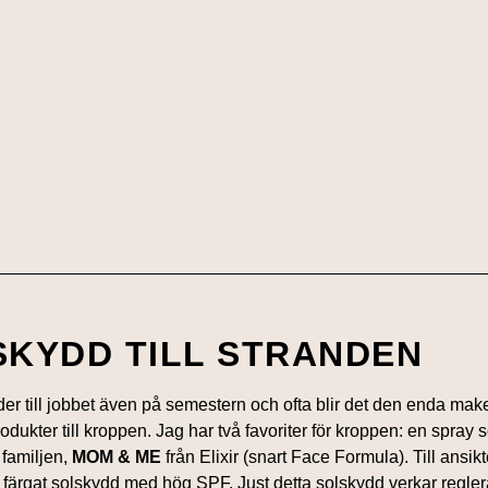
SKYDD TILL STRANDEN
der till jobbet även på semestern och ofta blir det den enda mak
produkter till kroppen. Jag har två favoriter för kroppen: en spray 
 familjen,
MOM & ME
från Elixir (snart Face Formula). Till ansik
tt färgat solskydd med hög SPF. Just detta solskydd verkar reg