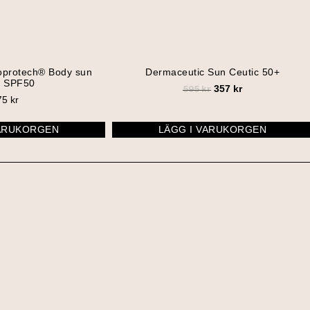
oprotech® Body sun
Dermaceutic Sun Ceutic 50+
y SPF50
357
kr
595
kr
75
kr
VARUKORGEN
LÄGG I VARUKORGEN