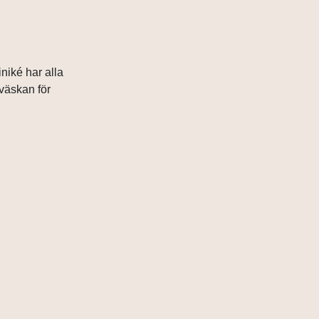
iniké har alla
dväskan för