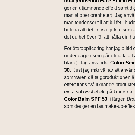
total protection Face Shield F
ger en utjämnande effekt samtidig
man slipper orenheter). Jag anv
man tendenser till att bli fet i h
betona att det finns oljefria, som 
det du behöver för att hålla din 
För återapplicering har jag alltid
under dagen som går utmärkt att 
blank). Jag använder
ColoreScie
30
.
Just jag mår väl av att använ
sommaren då talgproduktionen är
effekt finns två liknande produk
extra solkysst effekt på kinderna l
Color Balm SPF 50
i färgen
Bro
som det ger en lätt make-up-effekt