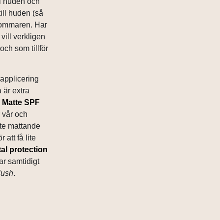
 i huden och
ill huden (så
ommaren. Har
vill verkligen
och som tillför
rapplicering
 är extra
r Matte SPF
 vår och
te mattande
 att få lite
al protection
ar samtidigt
lush
.