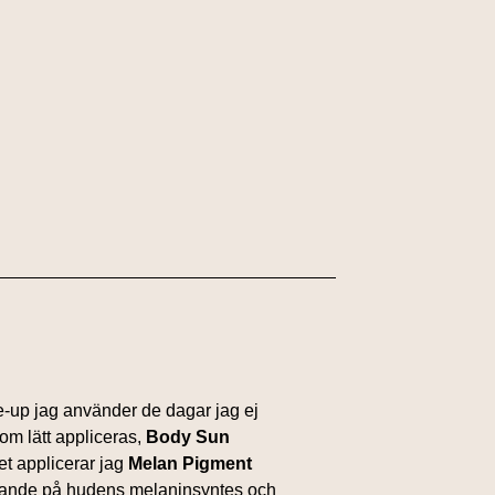
e-up jag använder de dagar jag ej
som lätt appliceras,
Body Sun
tet applicerar jag
Melan Pigment
lerande på hudens melaninsyntes och