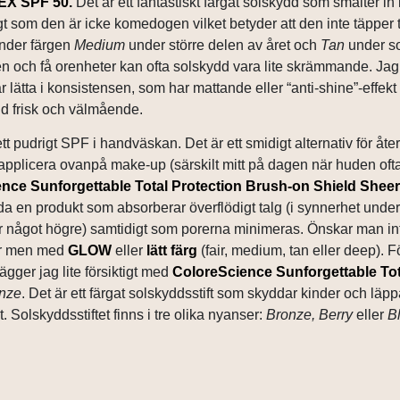
LEX SPF 50.
Det är ett fantastiskt färgat solskydd som smälter in
t som den är icke komedogen vilket betyder att den inte täpper t
änder färgen
Medium
under större delen av året och
Tan
under s
uden och få orenheter kan ofta solskydd vara lite skrämmande. Jag 
är lätta i konsistensen, som har mattande eller “anti-shine”-effekt 
hud frisk och välmående.
 ett pudrigt SPF i handväskan. Det är ett
smidigt alternativ för åte
applicera ovanpå make-up (särskilt mitt på dagen när huden ofta
nce Sunforgettable Total Protection Brush-on Shield Shee
da en produkt som absorberar överflödigt talg (i synnerhet under
 något högre) samtidigt som porerna minimeras. Önskar man in
ter men med
GLOW
eller
lätt färg
(fair, medium, tan eller deep). För
ägger jag lite försiktigt med
ColoreScience Sunforgettable Tot
nze
. Det är ett färgat solskyddsstift som skyddar kinder och läpp
. Solskyddsstiftet finns i tre olika nyanser:
Bronze, Berry
eller
B