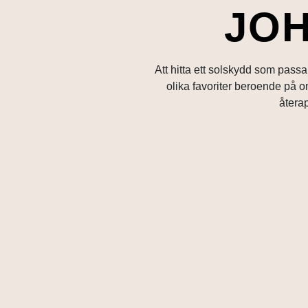
JOH
Att hitta ett solskydd som passar
olika favoriter beroende på o
återap