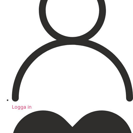
Hårborttagning
Medicinsk hudvård
PRX
Microneedling ögon
Cosmelan & Dermamelan
Aknebehandling
ResurFX
IPL
Om oss
Kontakt – Öppettider
Registrera dig till vårt nyhetsbrev!
Expertis
Priser
Boka
Logga in