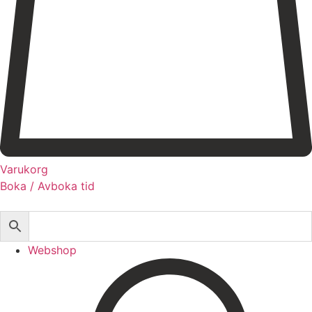
Registrera dig till vårt nyhetsbrev!
Expertis
Priser
Boka
Varukorg
Boka / Avboka tid
Webshop
Behandlingar
Injektionsbehandlingar
Webshop
Microneedling/Dermapen™
Ansiktsbehandling
Tatueringsborttagning
Kryoterapi