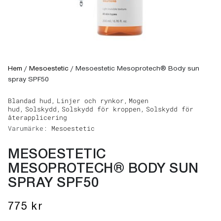
Hem
/
Mesoestetic
/
Mesoestetic Mesoprotech® Body sun
spray SPF50
Blandad hud,
Linjer och rynkor,
Mogen
hud,
Solskydd,
Solskydd för kroppen,
Solskydd för
återapplicering
Varumärke:
Mesoestetic
MESOESTETIC
MESOPROTECH® BODY SUN
SPRAY SPF50
775
kr