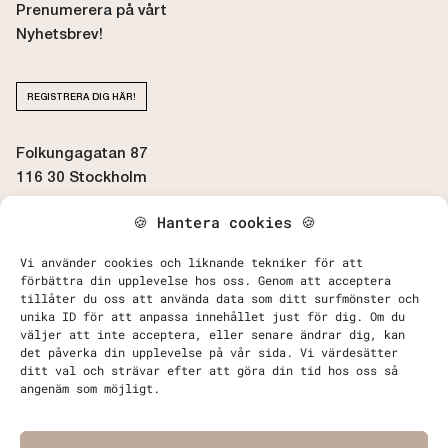
Prenumerera på vårt
Nyhetsbrev!
REGISTRERA DIG HÄR!
Folkungagatan 87
116 30 Stockholm
🍪 Hantera cookies 🍪
BOKA / AVBOKA TID
Vi använder cookies och liknande tekniker för att
förbättra din upplevelse hos oss. Genom att acceptera
tillåter du oss att använda data som ditt surfmönster och
unika ID för att anpassa innehållet just för dig. Om du
väljer att inte acceptera, eller senare ändrar dig, kan
det påverka din upplevelse på vår sida. Vi värdesätter
Kontakta Oss
ditt val och strävar efter att göra din tid hos oss så
Behandlingar
angenäm som möjligt.
Priser