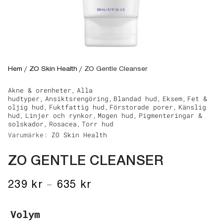
Hem
/
ZO Skin Health
/
ZO Gentle Cleanser
Akne & orenheter,
Alla
hudtyper,
Ansiktsrengöring,
Blandad hud,
Eksem,
Fet &
oljig hud,
Fuktfattig hud,
Förstorade porer,
Känslig
hud,
Linjer och rynkor,
Mogen hud,
Pigmenteringar &
solskador,
Rosacea,
Torr hud
Varumärke:
ZO Skin Health
ZO GENTLE CLEANSER
239
kr
–
635
kr
Volym