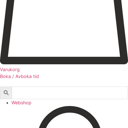
Registrera dig till vårt nyhetsbrev!
Expertis
Priser
Boka
Varukorg
Boka / Avboka tid
Webshop
Behandlingar
Injektionsbehandlingar
Webshop
Microneedling/Dermapen™
Ansiktsbehandling
Tatueringsborttagning
Kryoterapi