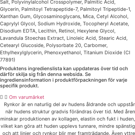
Salt, Polyvinylalcohol Crosspolymer, Palmitic Acid,
Glycerin, Palmitoyl Tetrapeptide-7, Palmitoyl Tripeptide-1,
Xanthan Gum, Glycosaminoglycans, Mica, Cetyl Alcohol,
Caprylyl Glycol, Sodium Hydroxide, Tocopheryl Acetate,
Disodium EDTA, Lecithin, Retinol, Hexylene Glycol,
Lavandula Stoechas Extract, Linoleic Acid, Stearic Acid,
Cetearyl Glucoside, Polysorbate 20, Carbomer,
Ethylhexylglycerin, Phenoxyethanol, Titanium Dioxide (CI
77891)
Produktens ingredienslista kan uppdateras över tid och
därför skilja sig från denna websida. Se
ingrediensinformation i produktförpackningen för varje
specifik produkt.
Om varumärket
Rynkor är en naturlig del av hudens åldrande och uppstår
när hudens struktur gradvis förändras över tid. Med åren
minskar produktionen av kollagen, elastin och fukt i huden,
vilket kan göra att huden upplevs tunnare, mindre spänstig
och att linjer och rynkor blir mer framträdande. Även yttre