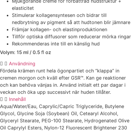
Mjukgörande creme för förbättrad hudstruktur +
elasticitet
Stimulerar kollagensyntesen och bidrar till
nedbrytning av pigment så att hudtonen blir jämnare
Främjar kollagen- och elastinproduktionen
Tillför optiska diffusorer som reducerar mörka ringar
Rekommenderas inte till en känslig hud
Volym: 15 ml / 0.5 ﬂ oz
Användning
Fördela krämen runt hela ögonpartiet och “klappa” in
cremen morgon och kväll efter GSR™. Kan ge reaktioner
och kan behöva vänjas in. Använd initialt ett par dagar i
veckan och öka upp successivt när huden tillåter.
Innehåll
Aqua/Water/Eau, Caprylic/Capric Triglyceride, Butylene
Glycol, Glycine Soja (Soybean) Oil, Cetearyl Alcohol,
Glyceryl Stearate, PEG-100 Stearate, Hydrogenated Olive
Oil Caprylyl Esters, Nylon-12 Fluorescent Brightener 230