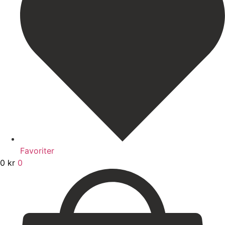
Favoriter
0
kr
0