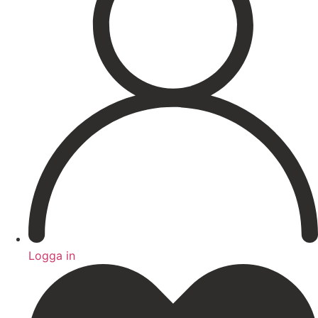
Hårborttagning
Medicinsk hudvård
PRX
Microneedling ögon
Cosmelan & Dermamelan
Aknebehandling
ResurFX
IPL
Om oss
Kontakt – Öppettider
Registrera dig till vårt nyhetsbrev!
Expertis
Priser
Boka
Logga in