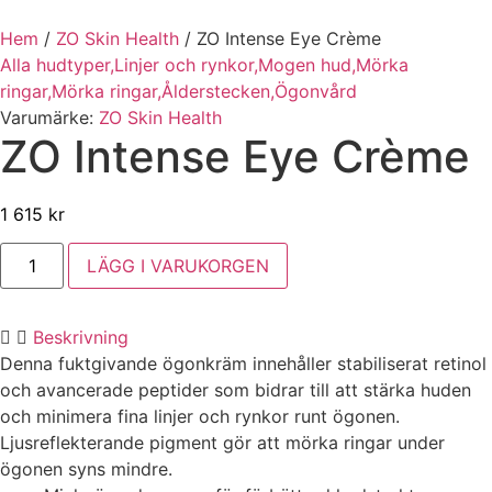
Hem
/
ZO Skin Health
/
ZO Intense Eye Crème
Alla hudtyper,
Linjer och rynkor,
Mogen hud,
Mörka
ringar,
Mörka ringar,
Ålderstecken,
Ögonvård
Varumärke:
ZO Skin Health
ZO Intense Eye Crème
1 615
kr
ZO
LÄGG I VARUKORGEN
Intense
Eye
Crème
mängd
Beskrivning
Denna fuktgivande ögonkräm innehåller stabiliserat retinol
och avancerade peptider som bidrar till att stärka huden
och minimera fina linjer och rynkor runt ögonen.
Ljusreflekterande pigment gör att mörka ringar under
ögonen syns mindre.