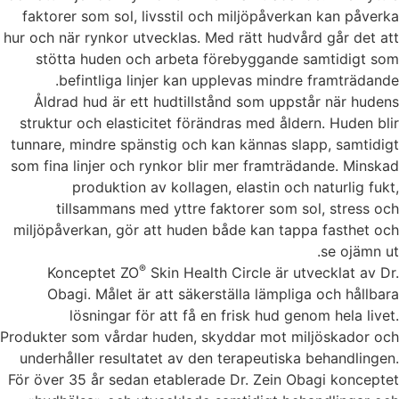
faktorer som sol, livsstil och miljöpåverkan kan påverka
hur och när rynkor utvecklas.
Med rätt hudvård går det att
stötta huden och arbeta förebyggande samtidigt som
befintliga linjer kan upplevas mindre framträdande.
Åldrad hud är ett hudtillstånd som uppstår när hudens
struktur och elasticitet förändras med åldern. Huden blir
tunnare, mindre spänstig och kan kännas slapp, samtidigt
som fina linjer och rynkor blir mer framträdande. Minskad
produktion av kollagen, elastin och naturlig fukt,
tillsammans med yttre faktorer som sol, stress och
miljöpåverkan, gör att huden både kan tappa fasthet och
se ojämn ut.
®
Konceptet ZO
Skin Health Circle är utvecklat av Dr.
Obagi. Målet är att säkerställa lämpliga och hållbara
lösningar för att få en frisk hud genom hela livet.
Produkter som vårdar huden, skyddar mot miljöskador och
underhåller resultatet av den terapeutiska behandlingen.
För över 35 år sedan etablerade Dr. Zein Obagi konceptet