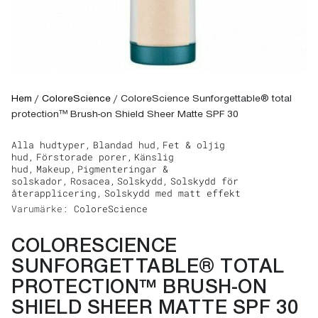
Hem
/
ColoreScience
/
ColoreScience Sunforgettable® total
protection™ Brush-on Shield Sheer Matte SPF 30
Alla hudtyper,
Blandad hud,
Fet & oljig
hud,
Förstorade porer,
Känslig
hud,
Makeup,
Pigmenteringar &
solskador,
Rosacea,
Solskydd,
Solskydd för
återapplicering,
Solskydd med matt effekt
Varumärke:
ColoreScience
COLORESCIENCE
SUNFORGETTABLE® TOTAL
PROTECTION™ BRUSH-ON
SHIELD SHEER MATTE SPF 30