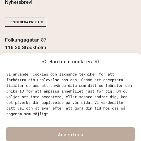
Nyhetsbrev!
REGISTRERA DIG HÄR!
Folkungagatan 87
116 30 Stockholm
🍪 Hantera cookies 🍪
BOKA / AVBOKA TID
Vi använder cookies och liknande tekniker för att
förbättra din upplevelse hos oss. Genom att acceptera
tillåter du oss att använda data som ditt surfmönster och
unika ID för att anpassa innehållet just för dig. Om du
väljer att inte acceptera, eller senare ändrar dig, kan
det påverka din upplevelse på vår sida. Vi värdesätter
Kontakta Oss
ditt val och strävar efter att göra din tid hos oss så
Behandlingar
angenäm som möjligt.
Priser
FAQ - Vanliga frågor & svar
Acceptera
Köpvillkor, Betalning och Leverans