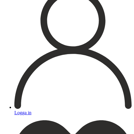
Medicinsk hudvård
PRX
Microneedling ögon
Cosmelan & Dermamelan
Aknebehandling
ResurFX
IPL
Om oss
Kontakt – Öppettider
Registrera dig till vårt nyhetsbrev!
Expertis
Priser
Boka
Logga in