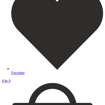
Favoriter
0
kr
0