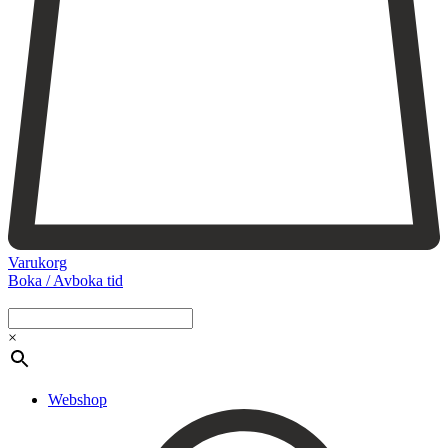
Varukorg
Boka / Avboka tid
Webshop
Behandlingar
×
Injektionsbehandlingar
Microneedling/Dermapen™
Ansiktsbehandling
Webshop
Tatueringsborttagning
Kryoterapi
Hårborttagning