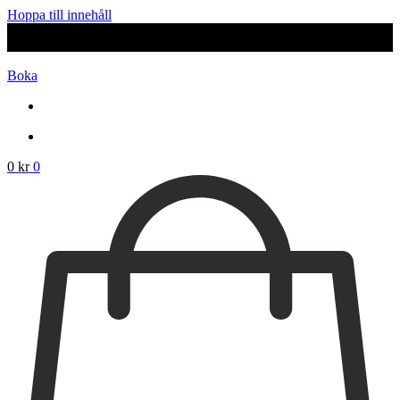
Hoppa till innehåll
Webshop
Boka
Behandlingar
Injektionsbehandlingar
Microneedling/Dermapen™
Ansiktsbehandling
Tatueringsborttagning
0
kr
0
Kryoterapi
Hårborttagning
Medicinsk hudvård
PRX
Microneedling ögon
Cosmelan & Dermamelan
Aknebehandling
ResurFX
IPL
Om oss
Kontakt – Öppettider
Registrera dig till vårt nyhetsbrev!
Expertis
Priser
Boka