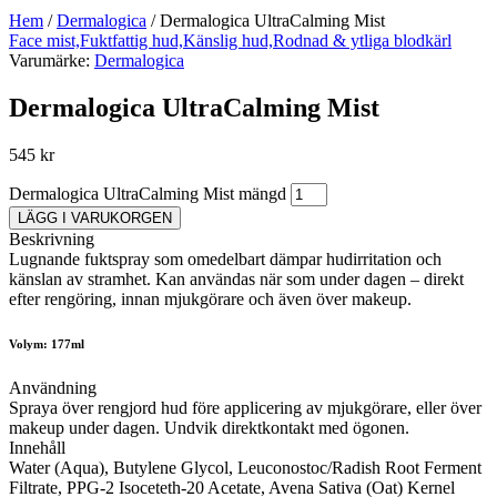
Hem
/
Dermalogica
/
Dermalogica UltraCalming Mist
Face mist,
Fuktfattig hud,
Känslig hud,
Rodnad & ytliga blodkärl
Varumärke:
Dermalogica
Dermalogica UltraCalming Mist
545
kr
Dermalogica UltraCalming Mist mängd
LÄGG I VARUKORGEN
Beskrivning
Lugnande fuktspray som omedelbart dämpar hudirritation och
känslan av stramhet. Kan användas när som under dagen – direkt
efter rengöring, innan mjukgörare och även över makeup.
Volym: 177ml
Användning
Spraya över rengjord hud före applicering av mjukgörare, eller över
makeup under dagen. Undvik direktkontakt med ögonen.
Innehåll
Water (Aqua), Butylene Glycol, Leuconostoc/Radish Root Ferment
Filtrate, PPG-2 Isoceteth-20 Acetate, Avena Sativa (Oat) Kernel