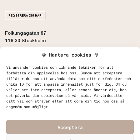
REGISTRERA DIG HÄR!
Folkungagatan 87
116 30 Stockholm
🍪 Hantera cookies 🍪
BOKA / AVBOKA TID
Vi använder cookies och liknande tekniker för att
förbättra din upplevelse hos oss. Genom att acceptera
tillåter du oss att använda data som ditt surfmönster och
unika ID för att anpassa innehållet just för dig. Om du
väljer att inte acceptera, eller senare ändrar dig, kan
det påverka din upplevelse på vår sida. Vi värdesätter
Kontakta Oss
ditt val och strävar efter att göra din tid hos oss så
Behandlingar
angenäm som möjligt.
Priser
FAQ - Vanliga frågor & svar
Acceptera
Köpvillkor, Betalning och Leverans