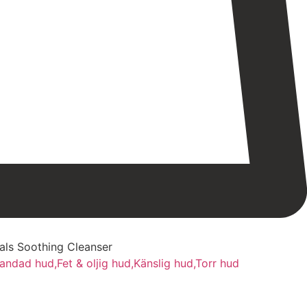
als Soothing Cleanser
landad hud,
Fet & oljig hud,
Känslig hud,
Torr hud