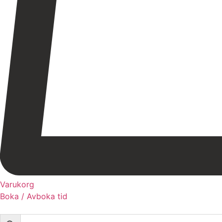
Varukorg
Boka / Avboka tid
Webshop
Behandlingar