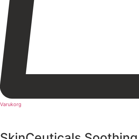
Varukorg
SkinCeuticals Soothing