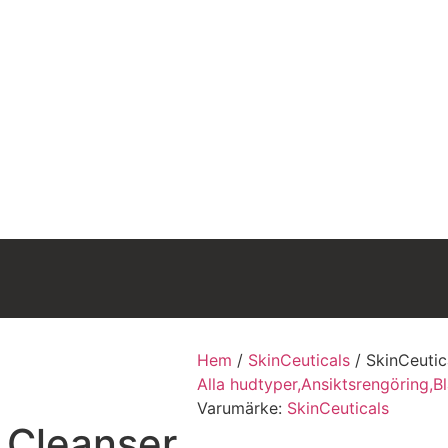
Hem
/
SkinCeuticals
/
SkinCeutic
Alla hudtyper,
Ansiktsrengöring,
B
Varumärke:
SkinCeuticals
 Cleanser