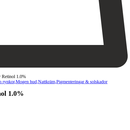
v Retinol 1.0%
h rynkor,
Mogen hud,
Nattkräm,
Pigmenteringar & solskador
nol 1.0%