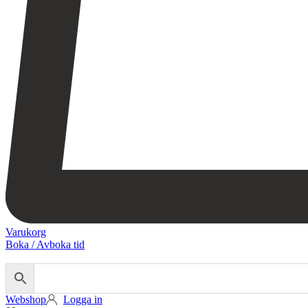
Varukorg
Boka / Avboka tid
Webshop
Behandlingar
Injektionsbehandlingar
Webshop
Logga in
Microneedling/Dermapen™