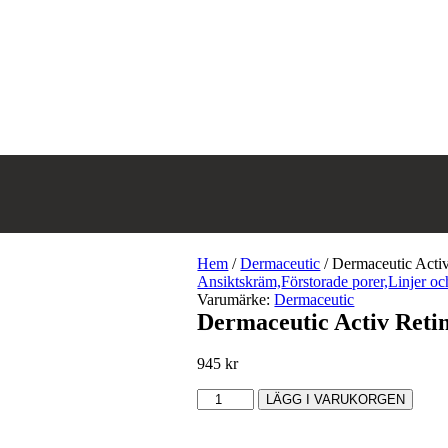
Hem
/
Dermaceutic
/
Dermaceutic Acti
Ansiktskräm,
Förstorade porer,
Linjer oc
Varumärke:
Dermaceutic
Dermaceutic Activ Reti
945
kr
Dermaceutic
LÄGG I VARUKORGEN
Activ
Retinol