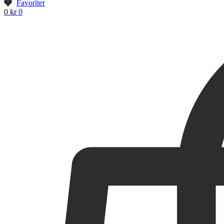
Favoriter
Ansiktsbehandling
0
kr
0
Tatueringsborttagning
Kryoterapi
Hårborttagning
Medicinsk hudvård
PRX
Microneedling ögon
Cosmelan & Dermamelan
Aknebehandling
ResurFX
IPL
Om oss
Kontakt – Öppettider
Registrera dig till vårt nyhetsbrev!
Expertis
Priser
Boka