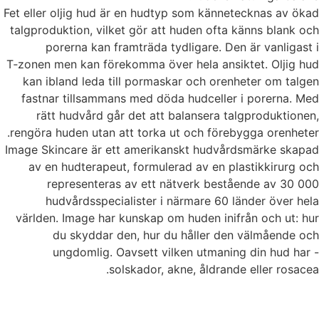
Fet eller oljig hud är en hudtyp som kännetecknas av ökad
talgproduktion, vilket gör att huden ofta känns blank och
porerna kan framträda tydligare. Den är vanligast i
T
‑
zonen men kan förekomma över hela ansiktet. Oljig hud
kan ibland leda till pormaskar och orenheter om talgen
fastnar tillsammans med döda hudceller i porerna.
Med
rätt hudvård går det att balansera talgproduktionen,
rengöra huden utan att torka ut och förebygga orenheter.
Image Skincare är ett amerikanskt hudvårdsmärke skapad
av en hudterapeut, formulerad av en plastikkirurg och
representeras av ett nätverk bestående av 30 000
hudvårdsspecialister i närmare 60 länder över hela
världen. Image har kunskap om huden inifrån och ut: hur
du skyddar den, hur du håller den välmående och
ungdomlig. Oavsett vilken utmaning din hud har -
solskador, akne, åldrande eller rosacea.