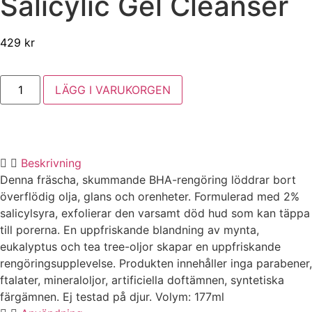
Salicylic Gel Cleanser
429
kr
LÄGG I VARUKORGEN
Beskrivning
Denna fräscha, skummande BHA-rengöring löddrar bort
överflödig olja, glans och orenheter. Formulerad med 2%
salicylsyra, exfolierar den varsamt död hud som kan täppa
till porerna. En uppfriskande blandning av mynta,
eukalyptus och tea tree-oljor skapar en uppfriskande
rengöringsupplevelse. Produkten innehåller inga parabener,
ftalater, mineraloljor, artificiella doftämnen, syntetiska
färgämnen. Ej testad på djur. Volym: 177ml