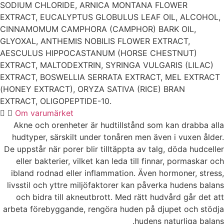
SODIUM CHLORIDE, ARNICA MONTANA FLOWER
EXTRACT, EUCALYPTUS GLOBULUS LEAF OIL, ALCOHOL,
CINNAMOMUM CAMPHORA (CAMPHOR) BARK OIL,
GLYOXAL, ANTHEMIS NOBILIS FLOWER EXTRACT,
AESCULUS HIPPOCASTANUM (HORSE CHESTNUT)
EXTRACT, MALTODEXTRIN, SYRINGA VULGARIS (LILAC)
EXTRACT, BOSWELLIA SERRATA EXTRACT, MEL EXTRACT
(HONEY EXTRACT), ORYZA SATIVA (RICE) BRAN
EXTRACT, OLIGOPEPTIDE-10.
Om varumärket
Akne och orenheter är hudtillstånd som kan drabba alla
hudtyper, särskilt under tonåren men även i vuxen ålder.
De uppstår när porer blir tilltäppta av talg, döda hudceller
eller bakterier, vilket kan leda till finnar, pormaskar och
ibland rodnad eller inflammation. Även hormoner, stress,
livsstil och yttre miljöfaktorer kan påverka hudens balans
och bidra till akneutbrott.
Med rätt hudvård går det att
arbeta förebyggande, rengöra huden på djupet och stödja
hudens naturliga balans.