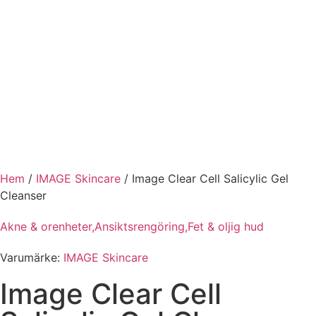
Registrera dig till vårt nyhetsbrev!
Expertis
Priser
Boka
Hem
/
IMAGE Skincare
/
Image Clear Cell Salicylic Gel
Cleanser
Akne & orenheter,
Ansiktsrengöring,
Fet & oljig hud
Varumärke:
IMAGE Skincare
Image Clear Cell