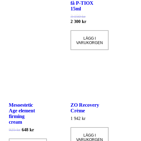
få P-TIOX
15ml
3 150
kr
2 300
kr
LÄGG I
VARUKORGEN
Mesoestetic
ZO Recovery
Age element
Crème
firming
1 942
kr
cream
925
kr
648
kr
LÄGG I
VARUKORGEN