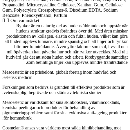
Propanediol, Microcrystalline Cellulose, Xanthan Gum, Cellulose
Gum, Polyacrylate Crosspolymer-6, Disodium EDTA, Sodium
Benzoate, Phenoxyethanol, Parfum
Om varumärket
Rynkor är en naturlig del av hudens åldrande och uppstår när
hudens struktur gradvis förändras över tid. Med åren minskar
produktionen av kollagen, elastin och fukt i huden, vilket kan göra
att huden upplevs tunnare, mindre spänstig och att linjer och rynkor
blir mer framträdande. Även yttre faktorer som sol, livsstil och
miljöpåverkan kan påverka hur och när rynkor utvecklas.
Med rätt
hudvård går det att stötta huden och arbeta förebyggande samtidigt
som befintliga linjer kan upplevas mindre framträdande.
Mesoestetic är ett prisbelönt, globalt företag inom hudvård och
estetisk medicin.
Forskningen som bedrivs är grunden till effektiva produkter som är
vetenskapligt beprövade och stöds av tekniska studier.
Mesoestetic är världskänt för sina skinboosters, vitamincocktails,
kemiska peelingar och produkter för behandling av
pigmenteringsproblem samt för sina exklusiva anti-ageing produkter
för hemmabruk.
Cosmelan® anses vara världens mest sålda klinikbehandling mot