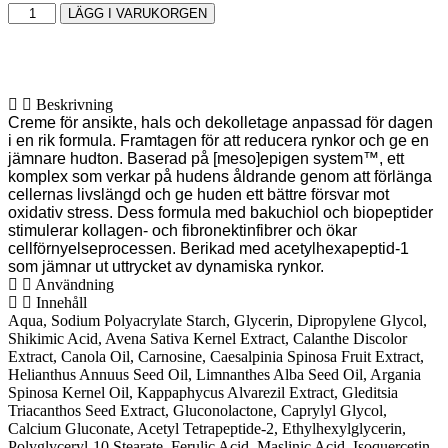
LÄGG I VARUKORGEN
Beskrivning
Creme för ansikte, hals och dekolletage anpassad för dagen
i en rik formula. Framtagen för att reducera rynkor och ge en
jämnare hudton. Baserad på [meso]epigen system™, ett
komplex som verkar på hudens åldrande genom att förlänga
cellernas livslängd och ge huden ett bättre försvar mot
oxidativ stress. Dess formula med bakuchiol och biopeptider
stimulerar kollagen- och fibronektinfibrer och ökar
cellförnyelseprocessen. Berikad med acetylhexapeptid-1
som jämnar ut uttrycket av dynamiska rynkor.
Användning
Innehåll
Aqua, Sodium Polyacrylate Starch, Glycerin, Dipropylene Glycol,
Shikimic Acid, Avena Sativa Kernel Extract, Calanthe Discolor
Extract, Canola Oil, Carnosine, Caesalpinia Spinosa Fruit Extract,
Helianthus Annuus Seed Oil, Limnanthes Alba Seed Oil, Argania
Spinosa Kernel Oil, Kappaphycus Alvarezil Extract, Gleditsia
Triacanthos Seed Extract, Gluconolactone, Caprylyl Glycol,
Calcium Gluconate, Acetyl Tetrapeptide-2, Ethylhexylglycerin,
Polyglyceryl-10 Stearate, Ferulic Acid, Maslinic Acid, Isoquercetin,