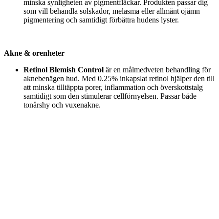
minska synligheten av pigmentfläckar. Produkten passar dig
som vill behandla solskador, melasma eller allmänt ojämn
pigmentering och samtidigt förbättra hudens lyster.
Akne & orenheter
Retinol Blemish Control
är en målmedveten behandling för
aknebenägen hud. Med 0.25% inkapslat retinol hjälper den till
att minska tilltäppta porer, inflammation och överskottstalg
samtidigt som den stimulerar cellförnyelsen. Passar både
tonårshy och vuxenakne.