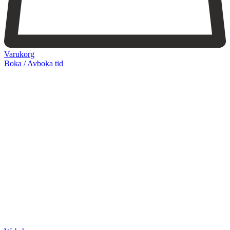
Varukorg
Boka / Avboka tid
Webshop
Behandlingar
Injektionsbehandlingar
Microneedling/Dermapen™
Ansiktsbehandling
Tatueringsborttagning
Kryoterapi
Hårborttagning
Medicinsk hudvård
PRX
Microneedling ögon
Cosmelan & Dermamelan
Aknebehandling
ResurFX
IPL
Om oss
Kontakt – Öppettider