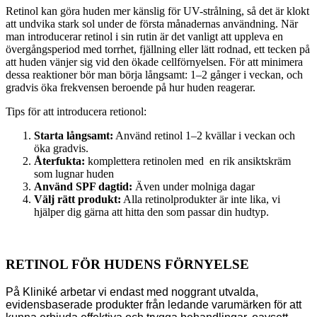
Retinol kan göra huden mer känslig för UV-strålning, så det är klokt
att undvika stark sol under de första månadernas användning. När
man introducerar retinol i sin rutin är det vanligt att uppleva en
övergångsperiod med torrhet, fjällning eller lätt rodnad, ett tecken på
att huden vänjer sig vid den ökade cellförnyelsen. För att minimera
dessa reaktioner bör man börja långsamt: 1–2 gånger i veckan, och
gradvis öka frekvensen beroende på hur huden reagerar.
Tips för att introducera retionol:
Starta långsamt:
Använd retinol 1–2 kvällar i veckan och
öka gradvis.
Återfukta:
komplettera retinolen med en rik ansiktskräm
som lugnar huden
Använd SPF dagtid:
Även under molniga dagar
Välj rätt produkt:
Alla retinolprodukter är inte lika, vi
hjälper dig gärna att hitta den som passar din hudtyp.
RETINOL FÖR HUDENS FÖRNYELSE
På Kliniké arbetar vi endast med noggrant utvalda,
evidensbaserade produkter från ledande varumärken för att