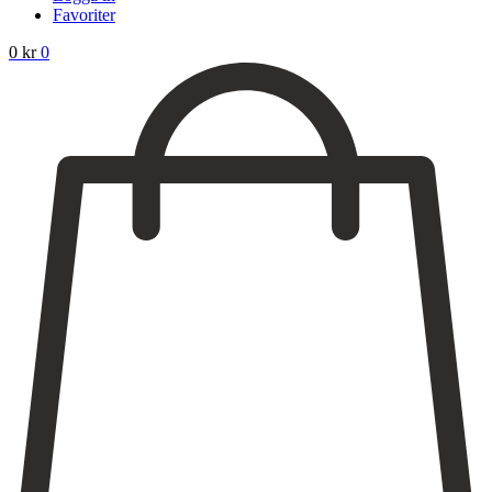
Favoriter
0
kr
0