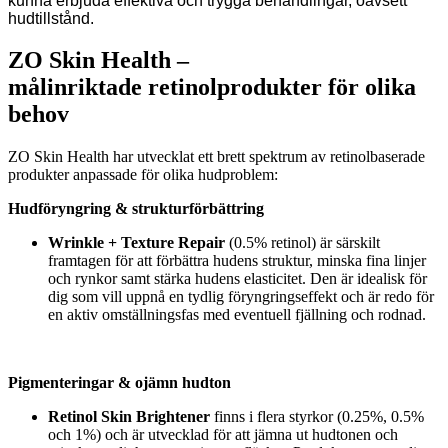
kunna erbjuda effektiva och trygga behandlingar, oavsett
hudtillstånd.
ZO Skin Health –
målinriktade retinolprodukter för olika
behov
ZO Skin Health har utvecklat ett brett spektrum av retinolbaserade
produkter anpassade för olika hudproblem:
Hudföryngring & strukturförbättring
Wrinkle + Texture Repair
(0.5% retinol) är särskilt
framtagen för att förbättra hudens struktur, minska fina linjer
och rynkor samt stärka hudens elasticitet. Den är idealisk för
dig som vill uppnå en tydlig föryngringseffekt och är redo för
en aktiv omställningsfas med eventuell fjällning och rodnad.
Pigmenteringar & ojämn hudton
Retinol Skin Brightener
finns i flera styrkor (0.25%, 0.5%
och 1%) och är utvecklad för att jämna ut hudtonen och