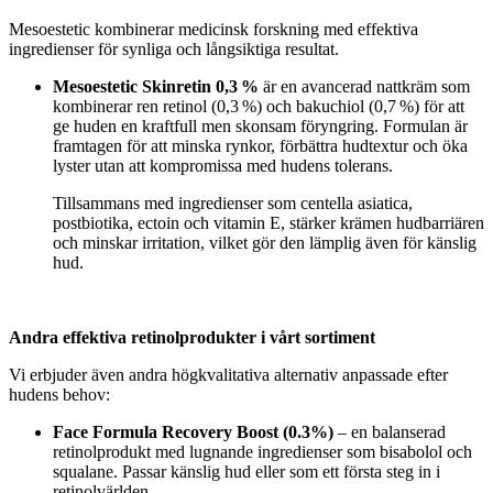
Mesoestetic kombinerar medicinsk forskning med effektiva
ingredienser för synliga och långsiktiga resultat.
Mesoestetic Skinretin 0,3 %
är en avancerad nattkräm som
kombinerar ren retinol (0,3 %) och bakuchiol (0,7 %) för att
ge huden en kraftfull men skonsam föryngring. Formulan är
framtagen för att minska rynkor, förbättra hudtextur och öka
lyster utan att kompromissa med hudens tolerans.
Tillsammans med ingredienser som centella asiatica,
postbiotika, ectoin och vitamin E, stärker krämen hudbarriären
och minskar irritation, vilket gör den lämplig även för känslig
hud.
Andra effektiva retinolprodukter i vårt sortiment
Vi erbjuder även andra högkvalitativa alternativ anpassade efter
hudens behov:
Face Formula Recovery Boost (0.3%)
– en balanserad
retinolprodukt med lugnande ingredienser som bisabolol och
squalane. Passar känslig hud eller som ett första steg in i
retinolvärlden.