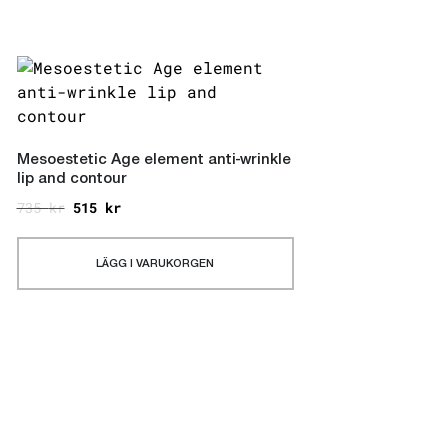
Mesoestetic Age element anti-wrinkle
lip and contour
735
kr
515
kr
LÄGG I VARUKORGEN