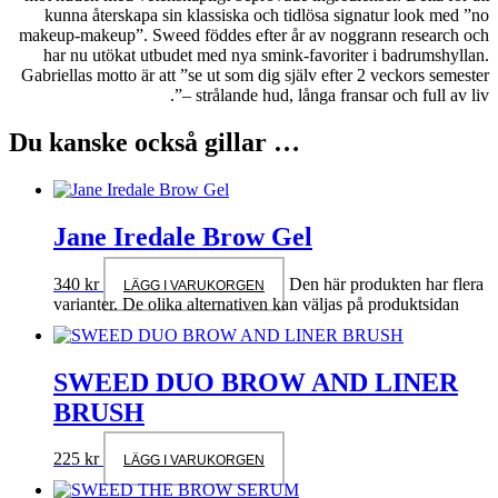
kunna återskapa sin klassiska och tidlösa signatur look med ”no
makeup-makeup”. Sweed föddes efter år av noggrann research och
har nu utökat utbudet med nya smink-favoriter i badrumshyllan.
Gabriellas motto är att ”se ut som dig själv efter 2 veckors semester
– strålande hud, långa fransar och full av liv”.
Du kanske också gillar …
Jane Iredale Brow Gel
340
kr
Den här produkten har flera
LÄGG I VARUKORGEN
varianter. De olika alternativen kan väljas på produktsidan
SWEED DUO BROW AND LINER
BRUSH
225
kr
LÄGG I VARUKORGEN