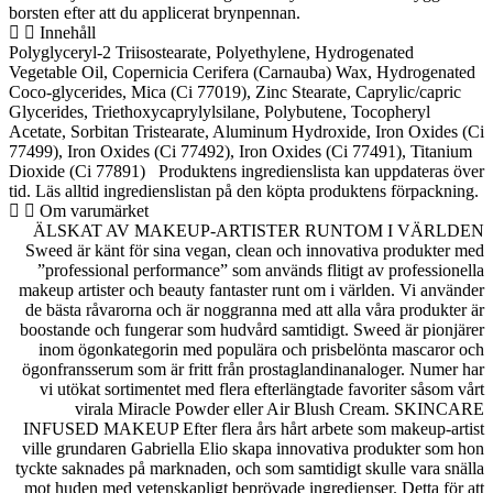
borsten efter att du applicerat brynpennan.
Innehåll
Polyglyceryl-2 Triisostearate, Polyethylene, Hydrogenated
Vegetable Oil, Copernicia Cerifera (Carnauba) Wax, Hydrogenated
Coco-glycerides, Mica (Ci 77019), Zinc Stearate, Caprylic/capric
Glycerides, Triethoxycaprylylsilane, Polybutene, Tocopheryl
Acetate, Sorbitan Tristearate, Aluminum Hydroxide, Iron Oxides (Ci
77499), Iron Oxides (Ci 77492), Iron Oxides (Ci 77491), Titanium
Dioxide (Ci 77891) Produktens ingredienslista kan uppdateras över
tid. Läs alltid ingredienslistan på den köpta produktens förpackning.
Om varumärket
ÄLSKAT AV MAKEUP-ARTISTER RUNTOM I VÄRLDEN
Sweed är känt för sina vegan, clean och innovativa produkter med
”professional performance” som används flitigt av professionella
makeup artister och beauty fantaster runt om i världen. Vi använder
de bästa råvarorna och är noggranna med att alla våra produkter är
boostande och fungerar som hudvård samtidigt. Sweed är pionjärer
inom ögonkategorin med populära och prisbelönta mascaror och
ögonfransserum som är fritt från prostaglandinanaloger. Numer har
vi utökat sortimentet med flera efterlängtade favoriter såsom vårt
virala Miracle Powder eller Air Blush Cream. SKINCARE
INFUSED MAKEUP Efter flera års hårt arbete som makeup-artist
ville grundaren Gabriella Elio skapa innovativa produkter som hon
tyckte saknades på marknaden, och som samtidigt skulle vara snälla
mot huden med vetenskapligt beprövade ingredienser. Detta för att