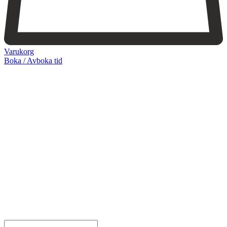
Varukorg
Boka / Avboka tid
Webshop
Behandlingar
Injektionsbehandlingar
Microneedling/Dermapen™
Ansiktsbehandling
Tatueringsborttagning
Kryoterapi
Hårborttagning
Medicinsk hudvård
PRX
Microneedling ögon
Cosmelan & Dermamelan
Aknebehandling
ResurFX
IPL
Om oss
Kontakt – Öppettider