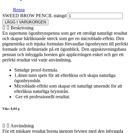
Rensa
SWEED BROW PENCIL mängd
LÄGG I VARUKORGEN
Beskrivning
En supertunn ögonbrynspenna som ger ett otroligt naturligt resultat
och skapar hårliknande streck som ger en microblade-effekt. Den
pigmentrika och mjuka formulan förvandlar ögonbrynen till perfekt
formade och definierade på ett ögonblick. Den uppskruvningsbara
pennan och inbyggda borsten gör appliceringen enkel och ger ett
perfekt resultat vid varje användning.
Smudge proof-formula.
1,4mm tunn spets för att efterlikna och skapa naturliga
ögonbrynshår.
Microblade-effekt som skapar ett naturligt utseende för att
efterlikna naturliga brynstrån.
Ger ett professionellt resultat.
Vikt:
0,04 g
Användning
För ett mjukare resultat borsta igenom brynen med den inbyggda