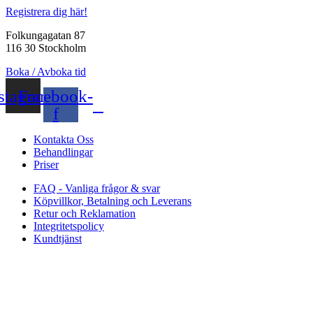
Registrera dig här!
Folkungagatan 87
116 30 Stockholm
Boka / Avboka tid
stagram
Facebook-
f
Kontakta Oss
Behandlingar
Priser
FAQ - Vanliga frågor & svar
Köpvillkor, Betalning och Leverans
Retur och Reklamation
Integritetspolicy
Kundtjänst