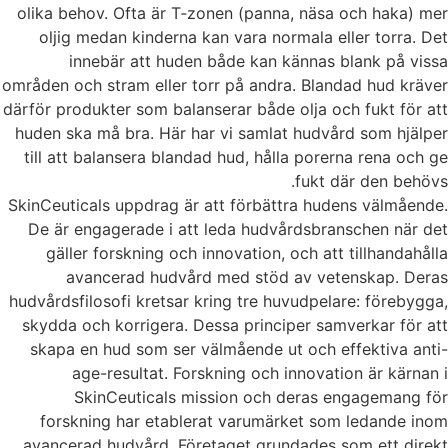
olika behov. Ofta är T
‑
zonen (panna, näsa och haka) mer
oljig medan kinderna kan vara normala eller torra. Det
innebär att huden både kan kännas blank på vissa
områden och stram eller torr på andra. Blandad hud kräver
därför produkter som balanserar både olja och fukt för att
huden ska må bra.
Här har vi samlat hudvård som hjälper
till att balansera blandad hud, hålla porerna rena och ge
fukt där den behövs.
SkinCeuticals uppdrag är att förbättra hudens välmående.
De är engagerade i att leda hudvårdsbranschen när det
gäller forskning och innovation, och att tillhandahålla
avancerad hudvård med stöd av vetenskap. Deras
hudvårdsfilosofi kretsar kring tre huvudpelare: förebygga,
skydda och korrigera. Dessa principer samverkar för att
skapa en hud som ser välmående ut och effektiva anti-
age-resultat. Forskning och innovation är kärnan i
SkinCeuticals mission och deras engagemang för
forskning har etablerat varumärket som ledande inom
avancerad hudvård. Företaget grundades som ett direkt