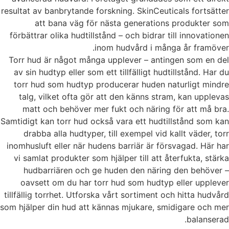
resultat av banbrytande forskning. SkinCeuticals fortsätter
att bana väg för nästa generations produkter som
förbättrar olika hudtillstånd – och bidrar till innovationen
inom hudvård i många år framöver.
Torr hud är något många upplever – antingen som en del
av sin hudtyp eller som ett tillfälligt hudtillstånd. Har du
torr hud som hudtyp producerar huden naturligt mindre
talg, vilket ofta gör att den känns stram, kan upplevas
matt och behöver mer fukt och näring för att må bra.
Samtidigt kan torr hud också vara ett hudtillstånd som kan
drabba alla hudtyper, till exempel vid kallt väder, torr
inomhusluft eller när hudens barriär är försvagad.
Här har
vi samlat produkter som hjälper till att återfukta, stärka
hudbarriären och ge huden den näring den behöver –
oavsett om du har torr hud som hudtyp eller upplever
tillfällig torrhet. Utforska vårt sortiment och hitta hudvård
som hjälper din hud att kännas mjukare, smidigare och mer
balanserad.