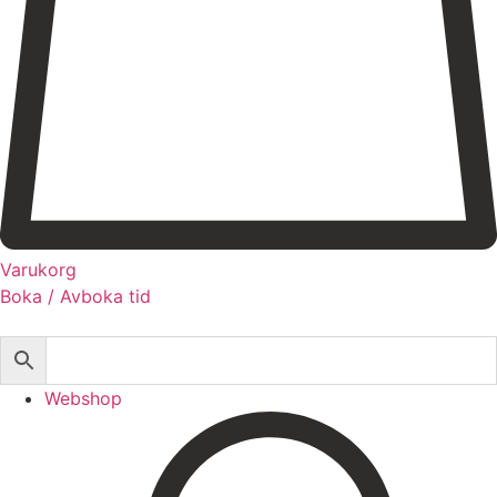
Registrera dig till vårt nyhetsbrev!
Expertis
Priser
Boka
Varukorg
Boka / Avboka tid
Webshop
Behandlingar
Injektionsbehandlingar
Webshop
Microneedling/Dermapen™
Ansiktsbehandling
Tatueringsborttagning
Kryoterapi