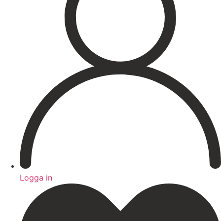
Hårborttagning
Medicinsk hudvård
PRX
Microneedling ögon
Cosmelan & Dermamelan
Aknebehandling
ResurFX
IPL
Om oss
Kontakt – Öppettider
Registrera dig till vårt nyhetsbrev!
Expertis
Priser
Boka
Logga in