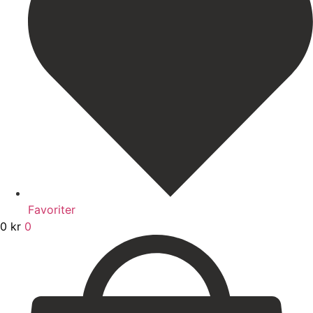
Favoriter
0
kr
0