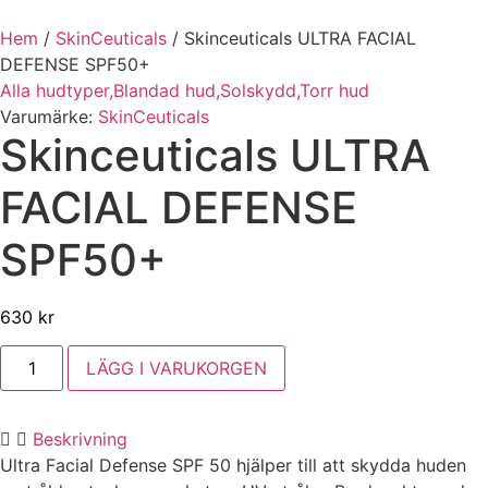
Hem
/
SkinCeuticals
/
Skinceuticals ULTRA FACIAL
DEFENSE SPF50+
Alla hudtyper,
Blandad hud,
Solskydd,
Torr hud
Varumärke:
SkinCeuticals
Skinceuticals ULTRA
FACIAL DEFENSE
SPF50+
630
kr
Skinceuticals
LÄGG I VARUKORGEN
ULTRA
FACIAL
DEFENSE
SPF50+
Beskrivning
mängd
Ultra Facial Defense SPF 50 hjälper till att skydda huden