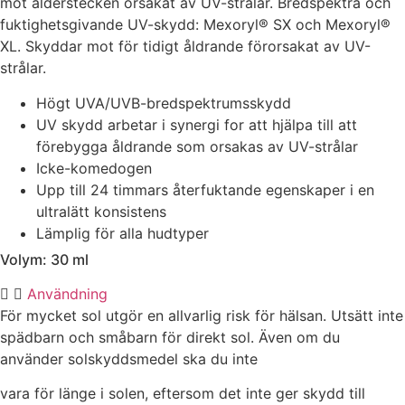
mot ålderstecken orsakat av UV-strålar. Bredspektra och
fuktighetsgivande UV-skydd: Mexoryl® SX och Mexoryl®
XL. Skyddar mot för tidigt åldrande förorsakat av UV-
strålar.
Högt UVA/UVB-bredspektrumsskydd
UV skydd arbetar i synergi for att hjälpa till att
förebygga åldrande som orsakas av UV-strålar
Icke-komedogen
Upp till 24 timmars återfuktande egenskaper i en
ultralätt konsistens
Lämplig för alla hudtyper
Volym: 30 ml
Användning
För mycket sol utgör en allvarlig risk för hälsan. Utsätt inte
spädbarn och småbarn för direkt sol. Även om du
använder solskyddsmedel ska du inte
vara för länge i solen, eftersom det inte ger skydd till