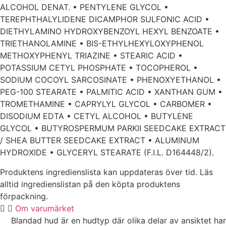
ALCOHOL DENAT. • PENTYLENE GLYCOL •
TEREPHTHALYLIDENE DICAMPHOR SULFONIC ACID •
DIETHYLAMINO HYDROXYBENZOYL HEXYL BENZOATE •
TRIETHANOLAMINE • BIS-ETHYLHEXYLOXYPHENOL
METHOXYPHENYL TRIAZINE • STEARIC ACID •
POTASSIUM CETYL PHOSPHATE • TOCOPHEROL •
SODIUM COCOYL SARCOSINATE • PHENOXYETHANOL •
PEG-100 STEARATE • PALMITIC ACID • XANTHAN GUM •
TROMETHAMINE • CAPRYLYL GLYCOL • CARBOMER •
DISODIUM EDTA • CETYL ALCOHOL • BUTYLENE
GLYCOL • BUTYROSPERMUM PARKII SEEDCAKE EXTRACT
/ SHEA BUTTER SEEDCAKE EXTRACT • ALUMINUM
HYDROXIDE • GLYCERYL STEARATE (F.I.L. D164448/2).
Produktens ingredienslista kan uppdateras över tid. Läs
alltid ingredienslistan på den köpta produktens
förpackning.
Om varumärket
Blandad hud är en hudtyp där olika delar av ansiktet har