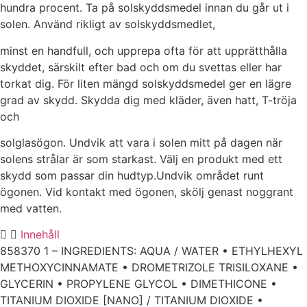
hundra procent. Ta på solskyddsmedel innan du går ut i
solen. Använd rikligt av solskyddsmedlet,
minst en handfull, och upprepa ofta för att upprätthålla
skyddet, särskilt efter bad och om du svettas eller har
torkat dig. För liten mängd solskyddsmedel ger en lägre
grad av skydd. Skydda dig med kläder, även hatt, T-tröja
och
solglasögon. Undvik att vara i solen mitt på dagen när
solens strålar är som starkast. Välj en produkt med ett
skydd som passar din hudtyp.Undvik området runt
ögonen. Vid kontakt med ögonen, skölj genast noggrant
med vatten.
Innehåll
858370 1 – INGREDIENTS: AQUA / WATER • ETHYLHEXYL
METHOXYCINNAMATE • DROMETRIZOLE TRISILOXANE •
GLYCERIN • PROPYLENE GLYCOL • DIMETHICONE •
TITANIUM DIOXIDE [NANO] / TITANIUM DIOXIDE •