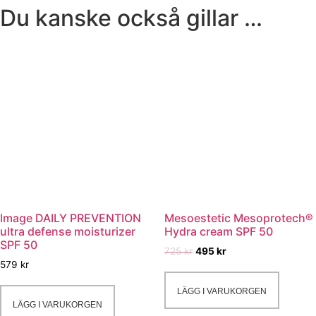
Du kanske också gillar …
Image DAILY PREVENTION
Mesoestetic Mesoprotech®
ultra defense moisturizer
Hydra cream SPF 50
SPF 50
Det
Det
725
kr
495
kr
579
kr
ursprungliga
nuvarande
priset
priset
LÄGG I VARUKORGEN
var:
är:
LÄGG I VARUKORGEN
725 kr.
495 kr.