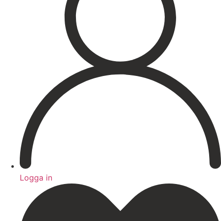
Hårborttagning
Medicinsk hudvård
PRX
Microneedling ögon
Cosmelan & Dermamelan
Aknebehandling
ResurFX
IPL
Om oss
Kontakt – Öppettider
Registrera dig till vårt nyhetsbrev!
Expertis
Priser
Boka
Logga in