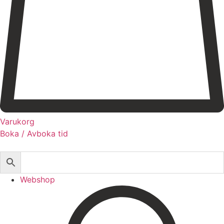
Registrera dig till vårt nyhetsbrev!
Expertis
Priser
Boka
Varukorg
Boka / Avboka tid
Webshop
Behandlingar
Injektionsbehandlingar
Webshop
Microneedling/Dermapen™
Ansiktsbehandling
Tatueringsborttagning
Kryoterapi