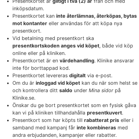
Presentkortet är
giltigt i två (2) år
från och med
inköpsdatum.
Presentkortet kan
inte återlämnas, återköpas,
bytas
mot kontanter
eller användas för att köpa nya
presentkort.
Vid betalning med presentkort ska
presentkortskoden anges vid köpet
, både vid köp
online eller på kliniken.
Presentkortet är en
värdehandling
. Klinike ansvarar
inte för borttappad kod.
Presentkortet levereras
digitalt
via e-post.
Om du är
inloggad vid köpet
kan du när som helst se
och kontrollera ditt
saldo
under
Mina sidor
på
Klinike.se.
Önskar du ge bort presentkortet som en fysisk gåva
kan vi på kliniken tillhandahålla
presentkuvert
.
Presentkort som har köpts till
rabatterat pris
eller i
samband med kampanj får
inte kombineras
med
andra erbjudanden, kampanjer eller rabatter.