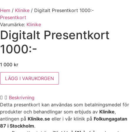
Hem
/
Klinike
/
Digitalt Presentkort 1000:-
Presentkort
Varumärke:
Klinike
Digitalt Presentkort
1000:-
1 000
kr
Digitalt
LÄGG I VARUKORGEN
Presentkort
1000:-
mängd
Beskrivning
Detta presentkort kan användas som betalningsmedel för
produkter och behandlingar som erbjuds av
Klinike
,
antingen på
Klinike.se
eller i vår klinik på
Folkungagatan
87 i Stockholm
.