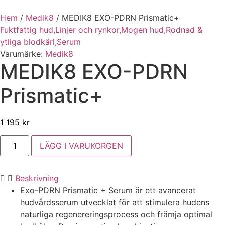
Hem
/
Medik8
/
MEDIK8 EXO-PDRN Prismatic+
Fuktfattig hud,
Linjer och rynkor,
Mogen hud,
Rodnad &
ytliga blodkärl,
Serum
Varumärke:
Medik8
MEDIK8 EXO-PDRN
Prismatic+
1 195
kr
MEDIK8
LÄGG I VARUKORGEN
EXO-
PDRN
Prismatic+
mängd
Beskrivning
Exo-PDRN Prismatic + Serum är ett avancerat
hudvårdsserum utvecklat för att stimulera hudens
naturliga regenereringsprocess och främja optimal