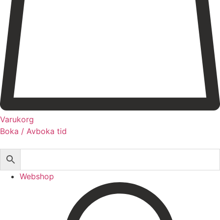
Registrera dig till vårt nyhetsbrev!
Expertis
Priser
Boka
Varukorg
Boka / Avboka tid
Webshop
Behandlingar
Injektionsbehandlingar
Webshop
Microneedling/Dermapen™
Ansiktsbehandling
Tatueringsborttagning
Kryoterapi