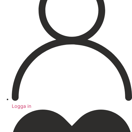
Hårborttagning
Medicinsk hudvård
PRX
Microneedling ögon
Cosmelan & Dermamelan
Aknebehandling
ResurFX
IPL
Om oss
Kontakt – Öppettider
Registrera dig till vårt nyhetsbrev!
Expertis
Priser
Boka
Logga in