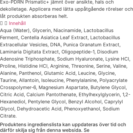
Exo-PDRN Prismatic+ jämnt över ansikte, hals och
dekolletage. Applicera med lätta uppåtgående rörelser och
låt produkten absorberas helt.
Innehåll
Aqua (Water), Glycerin, Niacinamide, Lactobacillus
Ferment, Centella Asiatica Leaf Extract, Lactobacillus
Extracellular Vesicles, DNA, Punica Granatum Extract,
Laminaria Digitata Extract, Oligopeptide-1, Disodium
Adenosine Triphosphate, Sodium Hyaluronate, Lysine HCl,
Proline, Histidine HCl, Arginine, Threonine, Serine, Valine,
Alanine, Panthenol, Glutamic Acid, Leucine, Glycine,
Taurine, Allantoin, Isoleucine, Phenylalanine, Polyacrylate
Crosspolymer-6, Magnesium Aspartate, Butylene Glycol,
Citric Acid, Calcium Pantothenate, Ethylhexylglycerin, 1,2-
Hexanediol, Pentylene Glycol, Benzyl Alcohol, Caprylyl
Glycol, Dehydroacetic Acid, Phenoxyethanol, Sodium
Citrate.
Produktens ingredienslista kan uppdateras över tid och
därför skilja sig från denna websida. Se