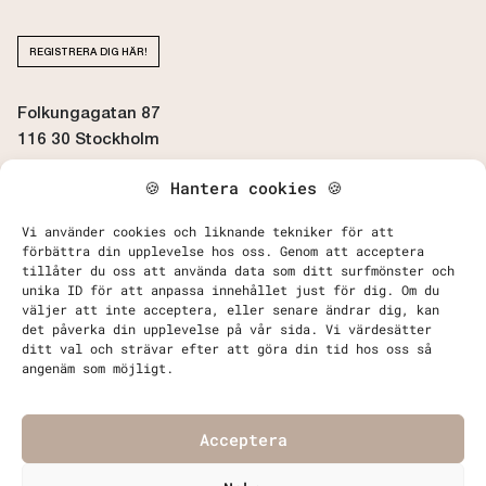
REGISTRERA DIG HÄR!
Folkungagatan 87
116 30 Stockholm
🍪 Hantera cookies 🍪
BOKA / AVBOKA TID
Vi använder cookies och liknande tekniker för att
förbättra din upplevelse hos oss. Genom att acceptera
tillåter du oss att använda data som ditt surfmönster och
unika ID för att anpassa innehållet just för dig. Om du
väljer att inte acceptera, eller senare ändrar dig, kan
det påverka din upplevelse på vår sida. Vi värdesätter
Kontakta Oss
ditt val och strävar efter att göra din tid hos oss så
Behandlingar
angenäm som möjligt.
Priser
FAQ - Vanliga frågor & svar
Acceptera
Köpvillkor, Betalning och Leverans