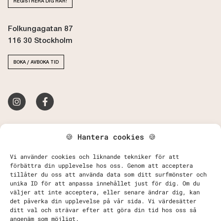
REGISTRERA DIG HÄR!
Folkungagatan 87
116 30 Stockholm
BOKA / AVBOKA TID
Kontakta Oss
🍪 Hantera cookies 🍪
Behandlingar
Priser
Vi använder cookies och liknande tekniker för att
förbättra din upplevelse hos oss. Genom att acceptera
tillåter du oss att använda data som ditt surfmönster och
FAQ - Vanliga frågor & svar
unika ID för att anpassa innehållet just för dig. Om du
Köpvillkor, Betalning och Leverans
väljer att inte acceptera, eller senare ändrar dig, kan
Retur och Reklamation
det påverka din upplevelse på vår sida. Vi värdesätter
ditt val och strävar efter att göra din tid hos oss så
Integritetspolicy
angenäm som möjligt.