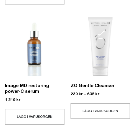
Image MD restoring
ZO Gentle Cleanser
power-C serum
239
kr
–
635
kr
1 319
kr
LÄGG I VARUKORGEN
LÄGG I VARUKORGEN