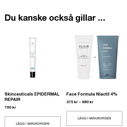
Du kanske också gillar …
Skinceuticals EPIDERMAL
Face Formula Niactil 4%
REPAIR
375
kr
–
980
kr
760
kr
LÄGG I VARUKORGEN
LÄGG I VARUKORGEN