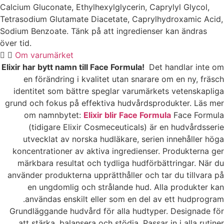
Calcium Gluconate, Ethylhexylglycerin, Caprylyl Glycol,
Tetrasodium Glutamate Diacetate, Caprylhydroxamic Acid,
Sodium Benzoate. Tänk på att ingredienser kan ändras
över tid.
Om varumärket
Elixir har bytt namn till Face Formula!
Det handlar inte om
en förändring i kvalitet utan snarare om en ny, fräsch
identitet som bättre speglar varumärkets vetenskapliga
grund och fokus på effektiva hudvårdsprodukter. Läs mer
om namnbytet:
Elixir blir Face Formula
Face Formula
(tidigare Elixir Cosmeceuticals) är en hudvårdsserie
utvecklat av norska hudläkare, serien innehåller höga
koncentrationer av aktiva ingredienser. Produkterna ger
märkbara resultat och tydliga hudförbättringar. När du
använder produkterna upprätthåller och tar du tillvara på
en ungdomlig och strålande hud. Alla produkter kan
användas enskilt eller som en del av ett hudprogram.
Grundläggande hudvård för alla hudtyper. Designade för
att stärka, balansera och stödja. Passar in i alla rutiner.