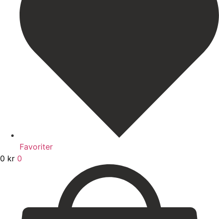
Favoriter
0
kr
0