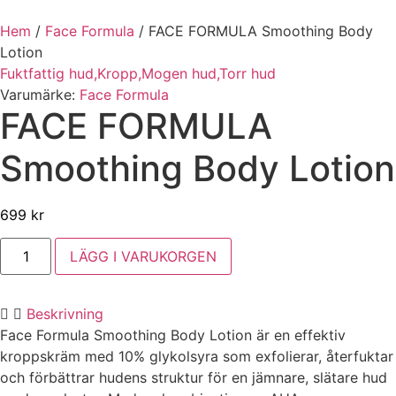
Hem
/
Face Formula
/
FACE FORMULA Smoothing Body
Lotion
Fuktfattig hud,
Kropp,
Mogen hud,
Torr hud
Varumärke:
Face Formula
FACE FORMULA
Smoothing Body Lotion
699
kr
FACE
LÄGG I VARUKORGEN
FORMULA
Smoothing
Body
Lotion
Beskrivning
mängd
Face Formula Smoothing Body Lotion är en effektiv
kroppskräm med 10% glykolsyra som exfolierar, återfuktar
och förbättrar hudens struktur för en jämnare, slätare hud