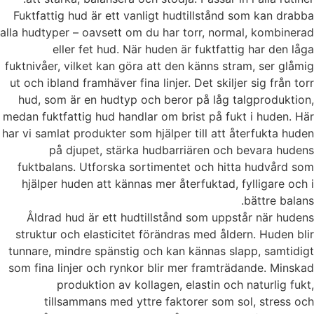
Fuktfattig hud är ett vanligt hudtillstånd som kan drabba
alla hudtyper – oavsett om du har torr, normal, kombinerad
eller fet hud. När huden är fuktfattig har den låga
fuktnivåer, vilket kan göra att den känns stram, ser glåmig
ut och ibland framhäver fina linjer. Det skiljer sig från torr
hud, som är en hudtyp och beror på låg talgproduktion,
medan fuktfattig hud handlar om brist på fukt i huden.
Här
har vi samlat produkter som hjälper till att återfukta huden
på djupet, stärka hudbarriären och bevara hudens
fuktbalans. Utforska sortimentet och hitta hudvård som
hjälper huden att kännas mer återfuktad, fylligare och i
bättre balans.
Åldrad hud är ett hudtillstånd som uppstår när hudens
struktur och elasticitet förändras med åldern. Huden blir
tunnare, mindre spänstig och kan kännas slapp, samtidigt
som fina linjer och rynkor blir mer framträdande. Minskad
produktion av kollagen, elastin och naturlig fukt,
tillsammans med yttre faktorer som sol, stress och