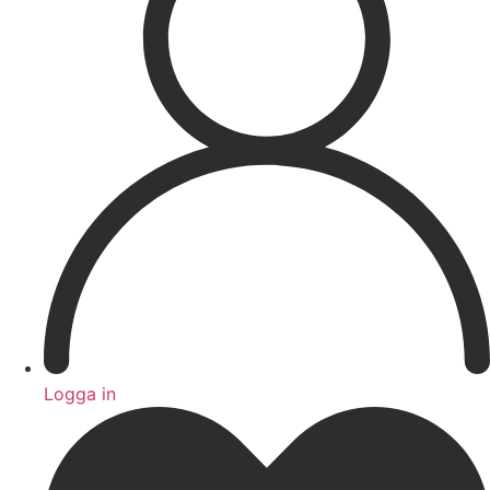
Hårborttagning
Medicinsk hudvård
PRX
Microneedling ögon
Cosmelan & Dermamelan
Aknebehandling
ResurFX
IPL
Om oss
Kontakt – Öppettider
Registrera dig till vårt nyhetsbrev!
Expertis
Priser
Boka
Logga in