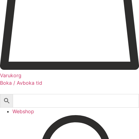
Registrera dig till vårt nyhetsbrev!
Expertis
Priser
Boka
Varukorg
Boka / Avboka tid
Webshop
Behandlingar
Injektionsbehandlingar
Webshop
Microneedling/Dermapen™
Ansiktsbehandling
Tatueringsborttagning
Kryoterapi