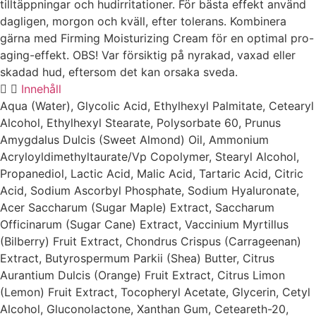
tilltäppningar och hudirritationer. För bästa effekt använd
dagligen, morgon och kväll, efter tolerans. Kombinera
gärna med Firming Moisturizing Cream för en optimal pro-
aging-effekt. OBS! Var försiktig på nyrakad, vaxad eller
skadad hud, eftersom det kan orsaka sveda.
Innehåll
Aqua (Water), Glycolic Acid, Ethylhexyl Palmitate, Cetearyl
Alcohol, Ethylhexyl Stearate, Polysorbate 60, Prunus
Amygdalus Dulcis (Sweet Almond) Oil, Ammonium
Acryloyldimethyltaurate/Vp Copolymer, Stearyl Alcohol,
Propanediol, Lactic Acid, Malic Acid, Tartaric Acid, Citric
Acid, Sodium Ascorbyl Phosphate, Sodium Hyaluronate,
Acer Saccharum (Sugar Maple) Extract, Saccharum
Officinarum (Sugar Cane) Extract, Vaccinium Myrtillus
(Bilberry) Fruit Extract, Chondrus Crispus (Carrageenan)
Extract, Butyrospermum Parkii (Shea) Butter, Citrus
Aurantium Dulcis (Orange) Fruit Extract, Citrus Limon
(Lemon) Fruit Extract, Tocopheryl Acetate, Glycerin, Cetyl
Alcohol, Gluconolactone, Xanthan Gum, Ceteareth-20,