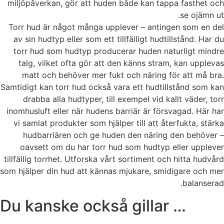
miljöpåverkan, gör att huden både kan tappa fasthet och
se ojämn ut.
Torr hud är något många upplever – antingen som en del
av sin hudtyp eller som ett tillfälligt hudtillstånd. Har du
torr hud som hudtyp producerar huden naturligt mindre
talg, vilket ofta gör att den känns stram, kan upplevas
matt och behöver mer fukt och näring för att må bra.
Samtidigt kan torr hud också vara ett hudtillstånd som kan
drabba alla hudtyper, till exempel vid kallt väder, torr
inomhusluft eller när hudens barriär är försvagad.
Här har
vi samlat produkter som hjälper till att återfukta, stärka
hudbarriären och ge huden den näring den behöver –
oavsett om du har torr hud som hudtyp eller upplever
tillfällig torrhet. Utforska vårt sortiment och hitta hudvård
som hjälper din hud att kännas mjukare, smidigare och mer
balanserad.
Du kanske också gillar …