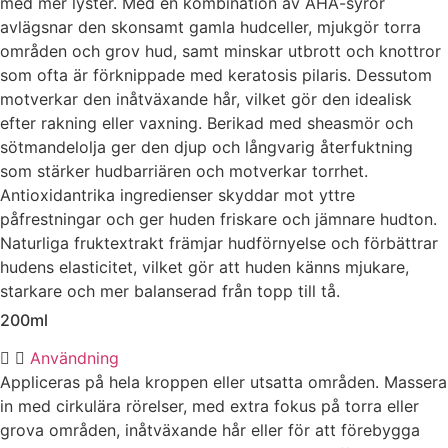
med mer lyster. Med en kombination av AHA-syror
avlägsnar den skonsamt gamla hudceller, mjukgör torra
områden och grov hud, samt minskar utbrott och knottror
som ofta är förknippade med keratosis pilaris. Dessutom
motverkar den inåtväxande hår, vilket gör den idealisk
efter rakning eller vaxning. Berikad med sheasmör och
sötmandelolja ger den djup och långvarig återfuktning
som stärker hudbarriären och motverkar torrhet.
Antioxidantrika ingredienser skyddar mot yttre
påfrestningar och ger huden friskare och jämnare hudton.
Naturliga fruktextrakt främjar hudförnyelse och förbättrar
hudens elasticitet, vilket gör att huden känns mjukare,
starkare och mer balanserad från topp till tå.
200ml
Användning
Appliceras på hela kroppen eller utsatta områden. Massera
in med cirkulära rörelser, med extra fokus på torra eller
grova områden, inåtväxande hår eller för att förebygga