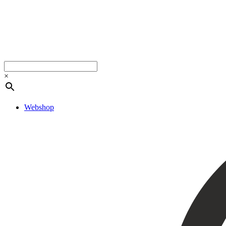
Microneedling ögon
Cosmelan & Dermamelan
Aknebehandling
ResurFX
IPL
Om oss
Kontakt – Öppettider
Registrera dig till vårt nyhetsbrev!
×
Expertis
Priser
Boka
Webshop