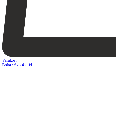
Varukorg
Boka / Avboka tid
Webshop
Behandlingar
Injektionsbehandlingar
Microneedling/Dermapen™
Ansiktsbehandling
Tatueringsborttagning
Kryoterapi
Hårborttagning
Medicinsk hudvård
PRX