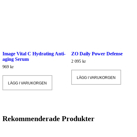
väljas
på
produktsidan
Image Vital C Hydrating Anti-
ZO Daily Power Defense
aging Serum
2 095
kr
969
kr
LÄGG I VARUKORGEN
LÄGG I VARUKORGEN
Rekommenderade Produkter