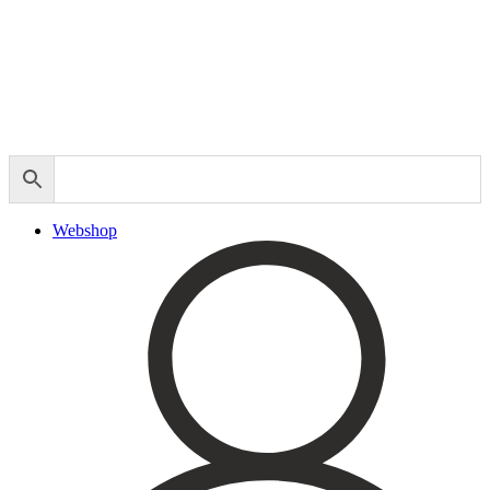
Behandlingar
Injektionsbehandlingar
Microneedling/Dermapen™
Ansiktsbehandling
Tatueringsborttagning
Kryoterapi
Hårborttagning
Medicinsk hudvård
PRX
Microneedling ögon
Cosmelan & Dermamelan
Webshop
Aknebehandling
ResurFX
IPL
Om oss
Kontakt – Öppettider
Registrera dig till vårt nyhetsbrev!
Expertis
Priser
Boka