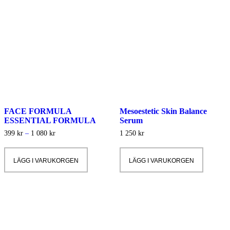
FACE FORMULA
Mesoestetic Skin Balance
ESSENTIAL FORMULA
Serum
Prisintervall:
399
kr
–
1 080
kr
1 250
kr
399 kr
Den
till
här
1
LÄGG I VARUKORGEN
LÄGG I VARUKORGEN
produkten
080 kr
har
flera
varianter.
De
olika
alternativen
kan