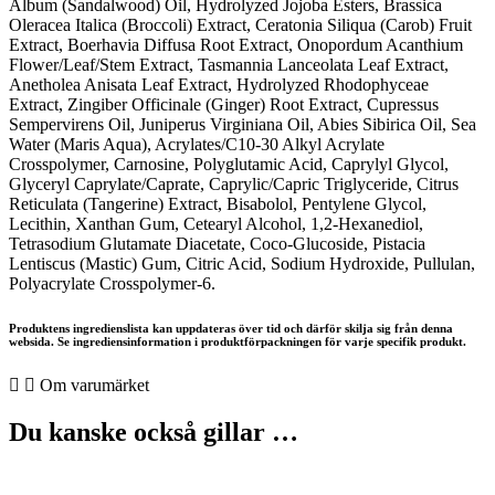
Album (Sandalwood) Oil, Hydrolyzed Jojoba Esters, Brassica
Oleracea Italica (Broccoli) Extract, Ceratonia Siliqua (Carob) Fruit
Extract, Boerhavia Diffusa Root Extract, Onopordum Acanthium
Flower/Leaf/Stem Extract, Tasmannia Lanceolata Leaf Extract,
Anetholea Anisata Leaf Extract, Hydrolyzed Rhodophyceae
Extract, Zingiber Officinale (Ginger) Root Extract, Cupressus
Sempervirens Oil, Juniperus Virginiana Oil, Abies Sibirica Oil, Sea
Water (Maris Aqua), Acrylates/C10-30 Alkyl Acrylate
Crosspolymer, Carnosine, Polyglutamic Acid, Caprylyl Glycol,
Glyceryl Caprylate/Caprate, Caprylic/Capric Triglyceride, Citrus
Reticulata (Tangerine) Extract, Bisabolol, Pentylene Glycol,
Lecithin, Xanthan Gum, Cetearyl Alcohol, 1,2-Hexanediol,
Tetrasodium Glutamate Diacetate, Coco-Glucoside, Pistacia
Lentiscus (Mastic) Gum, Citric Acid, Sodium Hydroxide, Pullulan,
Polyacrylate Crosspolymer-6.
Produktens ingredienslista kan uppdateras över tid och därför skilja sig från denna
websida. Se ingrediensinformation i produktförpackningen för varje specifik produkt.
Om varumärket
Du kanske också gillar …