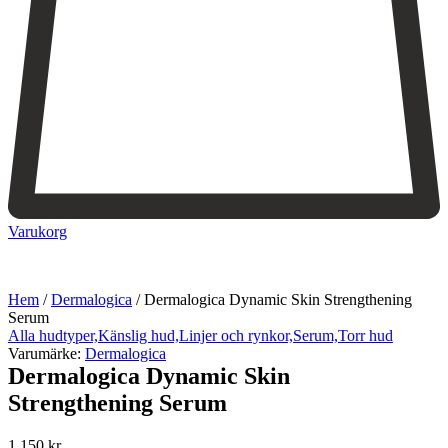
Varukorg
Hem
/
Dermalogica
/
Dermalogica Dynamic Skin Strengthening
Serum
Alla hudtyper,
Känslig hud,
Linjer och rynkor,
Serum,
Torr hud
Varumärke:
Dermalogica
Dermalogica Dynamic Skin
Strengthening Serum
1 150
kr