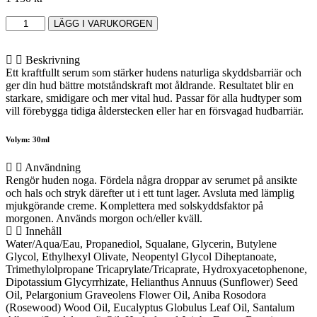
Dermalogica
LÄGG I VARUKORGEN
Dynamic
Skin
Strengthening
Beskrivning
Serum
Ett kraftfullt serum som stärker hudens naturliga skyddsbarriär och
mängd
ger din hud bättre motståndskraft mot åldrande. Resultatet blir en
starkare, smidigare och mer vital hud. Passar för alla hudtyper som
vill förebygga tidiga ålderstecken eller har en försvagad hudbarriär.
Volym: 30ml
Användning
Rengör huden noga. Fördela några droppar av serumet på ansikte
och hals och stryk därefter ut i ett tunt lager. Avsluta med lämplig
mjukgörande creme. Komplettera med solskyddsfaktor på
morgonen. Används morgon och/eller kväll.
Innehåll
Water/Aqua/Eau, Propanediol, Squalane, Glycerin, Butylene
Glycol, Ethylhexyl Olivate, Neopentyl Glycol Diheptanoate,
Trimethylolpropane Tricaprylate/Tricaprate, Hydroxyacetophenone,
Dipotassium Glycyrrhizate, Helianthus Annuus (Sunflower) Seed
Oil, Pelargonium Graveolens Flower Oil, Aniba Rosodora
(Rosewood) Wood Oil, Eucalyptus Globulus Leaf Oil, Santalum