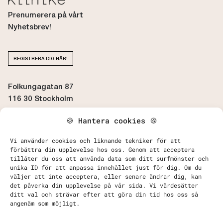
Prenumerera på vårt
Nyhetsbrev!
REGISTRERA DIG HÄR!
Folkungagatan 87
116 30 Stockholm
🍪 Hantera cookies 🍪
BOKA / AVBOKA TID
Vi använder cookies och liknande tekniker för att
förbättra din upplevelse hos oss. Genom att acceptera
tillåter du oss att använda data som ditt surfmönster och
unika ID för att anpassa innehållet just för dig. Om du
väljer att inte acceptera, eller senare ändrar dig, kan
det påverka din upplevelse på vår sida. Vi värdesätter
Kontakta Oss
ditt val och strävar efter att göra din tid hos oss så
Behandlingar
angenäm som möjligt.
Priser