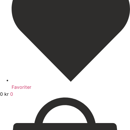
Favoriter
0
kr
0