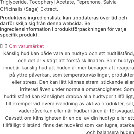
Triglyceride, Tocopheryl Acetate, Teprenone, Salvia
Officinalis (Sage) Extract.
Produktens ingredienslista kan uppdateras över tid och
därför skilja sig från denna websida. Se
ingrediensinformation i produktförpackningen för varje
specifik produkt.
Om varumärket
Känslig hud kan både vara en hudtyp och ett hudtillstånd,
och det är viktigt att förstå skillnaden. Som hudtyp
innebär känslig hud att huden är mer benägen att reagera
på yttre påverkan, som temperaturväxlingar, produkter
eller stress. Den kan lätt kännas stram, stickande eller
irriterad även under normala omständigheter.
Som
hudtillstånd kan känslighet drabba alla hudtyper tillfälligt,
till exempel vid överanvändning av aktiva produkter, sol,
väderpåverkan eller när hudbarriären är försvagad.
Oavsett om känsligheten är en del av din hudtyp eller ett
tillfälligt tillstånd, finns det hudvård som kan lugna, stärka
och balansera huden.