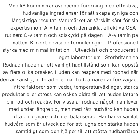
Medik8 kombinerar avancerad forskning med effektiva,
hudvänliga ingredienser för att skapa synliga och
långsiktiga resultat. Varumärket är särskilt känt för sin
expertis inom A-vitamin och den enkla, effektiva CSA-
rutinen: C-vitamin och solskydd på dagen – A-vitamin på
natten. Kliniskt bevisade formuleringar . Professionell
styrka med minimal irritation . Utvecklat och producerat i
eget laboratorium i Storbritannien .
Rodnad i huden är ett vanligt hudtillstånd som kan uppstå
av flera olika orsaker. Huden kan reagera med rodnad när
den är känslig, irriterad eller när hudbarriären är försvagad.
Yttre faktorer som väder, temperaturväxlingar, starka
produkter eller stress kan också bidra till att huden lättare
blir röd och reaktiv. För vissa är rodnad något man lever
med under längre tid, men med rätt hudvård kan huden
ofta bli lugnare och mer balanserad.
Här har vi samlat
hudvård som är utvecklad för att lugna och stärka huden
samtidigt som den hjälper till att stötta hudbarriären.