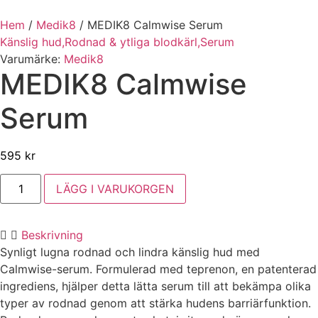
Hem
/
Medik8
/
MEDIK8 Calmwise Serum
Känslig hud,
Rodnad & ytliga blodkärl,
Serum
Varumärke:
Medik8
MEDIK8 Calmwise
Serum
595
kr
MEDIK8
LÄGG I VARUKORGEN
Calmwise
Serum
mängd
Beskrivning
Synligt lugna rodnad och lindra känslig hud med
Calmwise-serum. Formulerad med teprenon, en patenterad
ingrediens, hjälper detta lätta serum till att bekämpa olika
typer av rodnad genom att stärka hudens barriärfunktion.