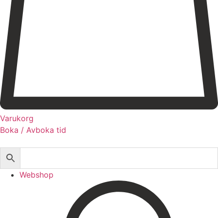
Registrera dig till vårt nyhetsbrev!
Expertis
Priser
Boka
Varukorg
Boka / Avboka tid
Webshop
Behandlingar
Injektionsbehandlingar
Webshop
Microneedling/Dermapen™
Ansiktsbehandling
Tatueringsborttagning
Kryoterapi