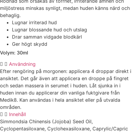
Rodnad som orsakas av torrhet, irriterande ämnen och
miljöstress minskas synligt, medan huden känns närd och
behaglig.
Lugnar irriterad hud
Lugnar blossande hud och utslag
Drar samman vidgade blodkärl
Ger högt skydd
Volym: 30ml
Användning
Efter rengöring på morgonen: applicera 4 droppar direkt i
ansiktet. Det går även att applicera en droppe på fingret
och sedan massera in serumet i huden. Låt sjunka in i
huden innan du applicerar din vanliga fuktgivare från
Medik8. Kan användas i hela ansiktet eller på utvalda
områden.
Innehåll
Simmondsia Chinensis (Jojoba) Seed Oil,
Cyclopentasiloxane, Cyclohexasiloxane, Caprylic/Capric