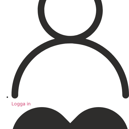
Hårborttagning
Medicinsk hudvård
PRX
Microneedling ögon
Cosmelan & Dermamelan
Aknebehandling
ResurFX
IPL
Om oss
Kontakt – Öppettider
Registrera dig till vårt nyhetsbrev!
Expertis
Priser
Boka
Logga in