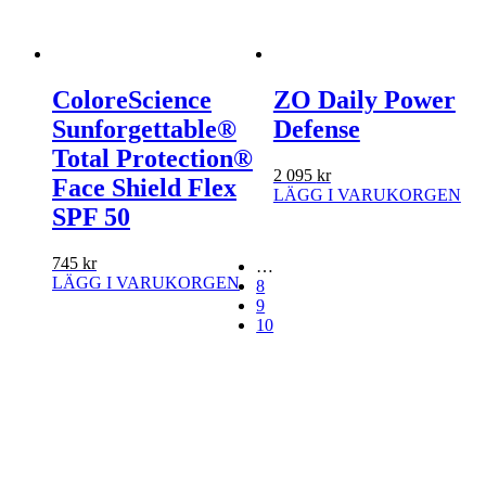
ColoreScience
ZO Daily Power
Sunforgettable®
Defense
Total Protection®
2 095
kr
Face Shield Flex
LÄGG I VARUKORGEN
SPF 50
745
kr
…
LÄGG I VARUKORGEN
8
Den
9
här
10
produkten
har
flera
varianter.
De
olika
alternativen
kan