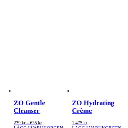
ZO Gentle
ZO Hydrating
Cleanser
Crème
Prisintervall:
239
kr
–
635
kr
1 475
kr
239 kr
LÄGG I VARUKORGEN
LÄGG I VARUKORGEN