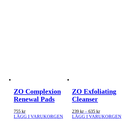
ZO Complexion
ZO Exfoliating
Renewal Pads
Cleanser
Prisintervall:
755
kr
239
kr
–
635
kr
239 kr
LÄGG I VARUKORGEN
LÄGG I VARUKORGEN
Den
till
här
635 kr