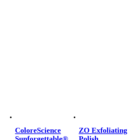
väljas
på
produktsidan
ColoreScience
ZO Exfoliating
Sunforgettable®
Polish