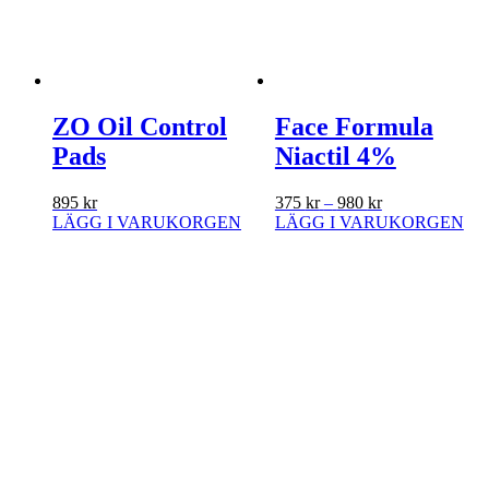
ZO Oil Control
Face Formula
Pads
Niactil 4%
Prisintervall:
895
kr
375
kr
–
980
kr
375 kr
LÄGG I VARUKORGEN
LÄGG I VARUKORGEN
Den
till
här
980 kr
produkten
har
flera
varianter.
De
olika
alternativen
kan
väljas
på
produktsidan