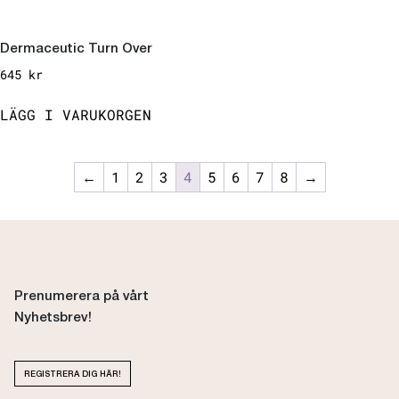
Dermaceutic Turn Over
645
kr
LÄGG I VARUKORGEN
←
1
2
3
4
5
6
7
8
→
Prenumerera på vårt
Nyhetsbrev!
REGISTRERA DIG HÄR!