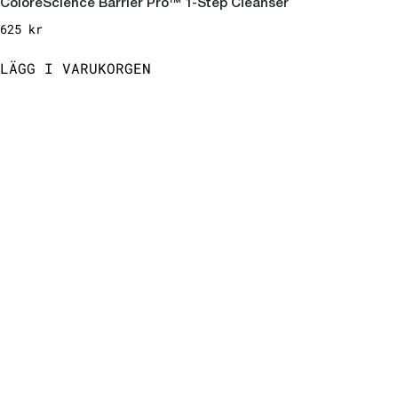
ColoreScience Barrier Pro™ 1-Step Cleanser
625
kr
LÄGG I VARUKORGEN