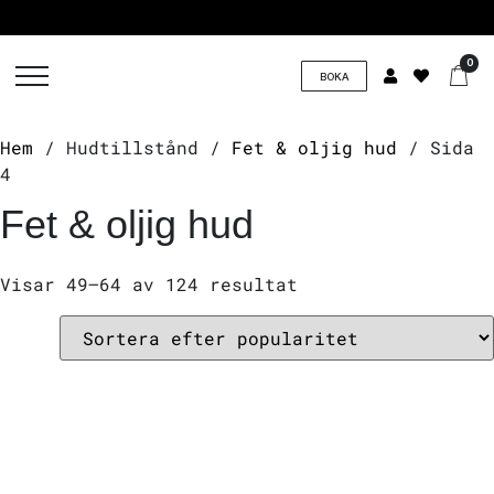
0
BOKA
Hem
/ Hudtillstånd /
Fet & oljig hud
/ Sida
4
Fet & oljig hud
Visar 49–64 av 124 resultat