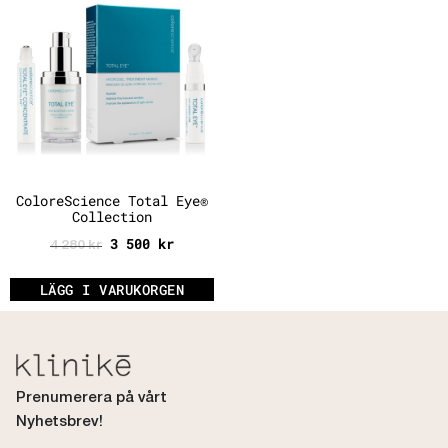
ColoreScience Total Eye®
Collection
3 500
kr
4 280
kr
LÄGG I VARUKORGEN
Prenumerera på vårt
Nyhetsbrev!