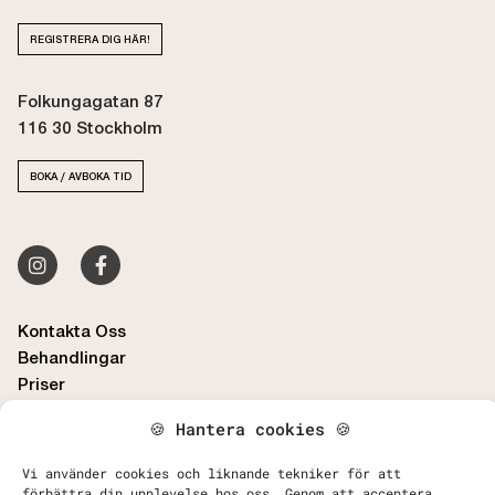
REGISTRERA DIG HÄR!
Folkungagatan 87
116 30 Stockholm
BOKA / AVBOKA TID
Kontakta Oss
Behandlingar
Priser
🍪 Hantera cookies 🍪
FAQ - Vanliga frågor & svar
Köpvillkor, Betalning och Leverans
Vi använder cookies och liknande tekniker för att
Retur och Reklamation
förbättra din upplevelse hos oss. Genom att acceptera