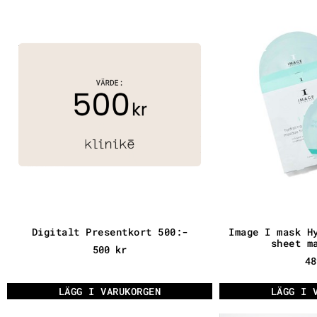
Digitalt Presentkort 500:-
Image I mask H
sheet m
500
kr
4
LÄGG I VARUKORGEN
LÄGG I 