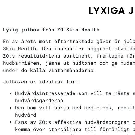
LYXIGA 
Lyxig julbox från ZO Skin Health
En av årets mest eftertraktade gåvor är jul
Skin Health. Den innehåller noggrant utvald
ZO:s resultatdrivna sortiment, framtagna fö
hudbarriären, jämna ut hudtonen och ge hude
under de kalla vintermånaderna.
Julboxen är idealisk för:
Hudvårdsintresserade som vill ta nästa 
hudvårdsgarderob
Den som vill börja med medicinsk, resul
hudvård
Fans av ZO:s effektiva hudvårdsprogram 
komma över storsäljare till förmånligt