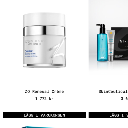
ZO Renewal Crème
SkinCeutical
1 772
kr
3 
LÄGG I VARUKORGEN
LÄGG I 