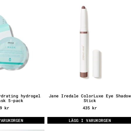
ydrating hydrogel
Jane Iredale ColorLuxe Eye Shadow
ask 5-pack
Stick
89
kr
435
kr
VARUKORGEN
LÄGG I VARUKORGEN