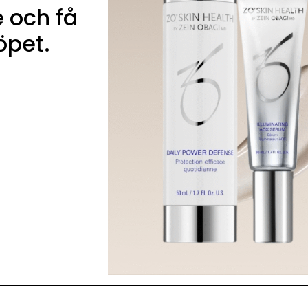
 och få
öpet.