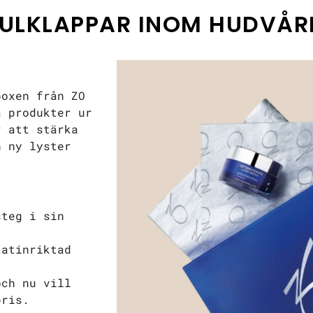
JULKLAPPAR INOM HUDVÅR
boxen från ZO
a produkter ur
r att stärka
n ny lyster
steg i sin
tatinriktad
och nu vill
 pris.