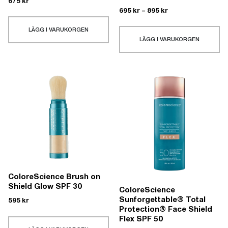
675
kr
695
kr
–
895
kr
LÄGG I VARUKORGEN
LÄGG I VARUKORGEN
ColoreScience Brush on
Shield Glow SPF 30
ColoreScience
Sunforgettable® Total
595
kr
Protection® Face Shield
Flex SPF 50