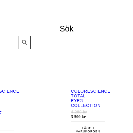
Sök
SCIENCE
COLORESCIENCE
TOTAL
EYE®
COLLECTION
L
4 280
kr
Y
3 500
kr
LÄGG I
VARUKORGEN