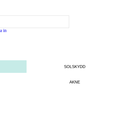
a in
SOLSKYDD
AKNE