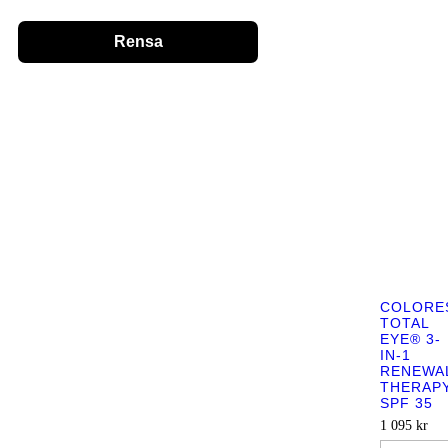
Rensa
COLORE
TOTAL
EYE® 3-
IN-1
RENEWA
THERAP
SPF 35
1 095
kr