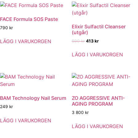
FACE Formula SOS Paste
Elixir Sulfactil Cleanser
790
kr
(utgår)
Det
Det
LÄGG I VARUKORGEN
590
kr
413
kr
ursprungliga
nuvarande
priset
priset
LÄGG I VARUKORGEN
var:
är:
590 kr.
413 kr.
BAM Technology Nail Serum
ZO AGGRESSIVE ANTI-
AGING PROGRAM
249
kr
3 800
kr
LÄGG I VARUKORGEN
LÄGG I VARUKORGEN